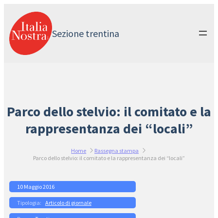
Vai
al
contenuto
Sezione trentina
Parco dello stelvio: il comitato e la
rappresentanza dei “locali”
Home
Rassegna stampa
Parco dello stelvio: il comitato e la rappresentanza dei “locali”
10 Maggio 2016
Articolo di giornale