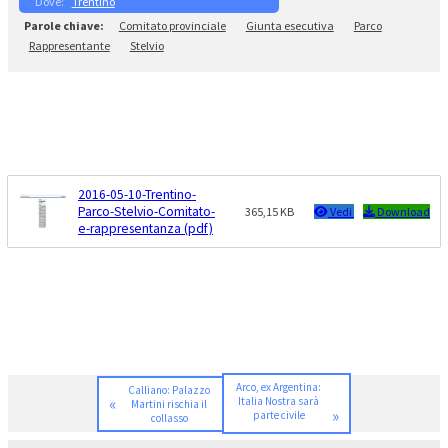
Trentino
Comitato provinciale
Giunta esecutiva
Parco
Rappresentante
Stelvio
2016-05-10-Trentino-
Parco-Stelvio-Comitato-
365,15 KB
Vedi
Download
e-rappresentanza (pdf)
Arco, ex Argentina:
Calliano: Palazzo
«
Italia Nostra sarà
Martini rischia il
»
parte civile
collasso