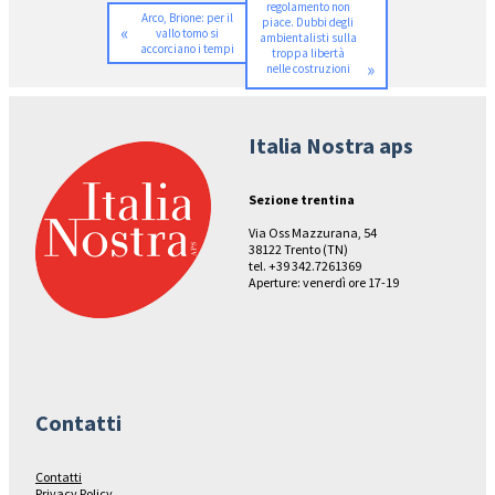
regolamento non
Arco, Brione: per il
piace. Dubbi degli
«
vallo tomo si
ambientalisti sulla
accorciano i tempi
troppa libertà
»
nelle costruzioni
Italia Nostra aps
Sezione trentina
Via Oss Mazzurana, 54
38122 Trento (TN)
tel. +39 342.7261369
Aperture: venerdì ore 17-19
Contatti
Contatti
Privacy Policy