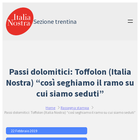
Vai
al
contenuto
Sezione trentina
Passi dolomitici: Toffolon (Italia
Nostra) “così seghiamo il ramo su
cui siamo seduti”
Home
Rassegna stampa
Passi dolomitici: Toffolon (Italia Nostra) “così seghiamo il ramo su cui siamo seduti”
22 Febbraio 2019