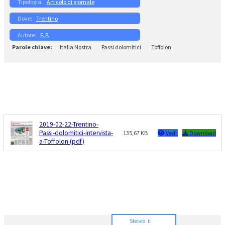
Articolo di giornale
Trentino
F. P.
Italia Nostra
Passi dolomitici
Toffolon
2019-02-22-Trentino-
Passi-dolomitici-intervista-
135,67 KB
Vedi
Download
a-Toffolon (pdf)
Stelvio: il