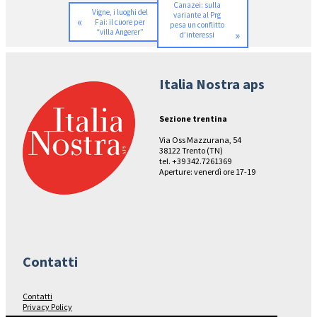
Canazei: sulla
Vigne, i luoghi del
variante al Prg
«
Fai: il cuore per
pesa un conflitto
“villa Angerer”
»
d’interessi
Italia Nostra aps
Sezione trentina
Via Oss Mazzurana, 54
38122 Trento (TN)
tel. +39 342.7261369
Aperture: venerdì ore 17-19
Contatti
Contatti
Privacy Policy