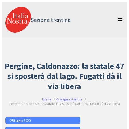
Vai
al
contenuto
Sezione trentina
Pergine, Caldonazzo: la statale 47
si sposterà dal lago. Fugatti dà il
via libera
Home
Rassegna stampa
Pergine, Caldonazzo: la statale 47 si sposterà dal lago. Fugatti dà il via libera
25 Luglio 2020