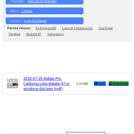
Articolo di giornale
L’Adige
Luigi Oss Papot
Ex Artigianelli
Lago di Caldonazzo
Oss Emer
Pergine
Statale 47
Valsugana
2020-07-25-lAdige-PG-
Caldonazzola-statale-47-si-
2,55 MB
Vedi
Download
spostera-dal-lago (pdf)