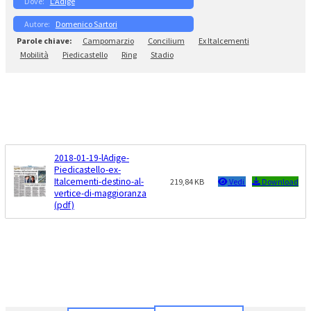
L’Adige
Domenico Sartori
Campomarzio
Concilium
Ex Italcementi
Mobilità
Piedicastello
Ring
Stadio
2018-01-19-lAdige-
Piedicastello-ex-
Italcementi-destino-al-
219,84 KB
Vedi
Download
vertice-di-maggioranza
(pdf)