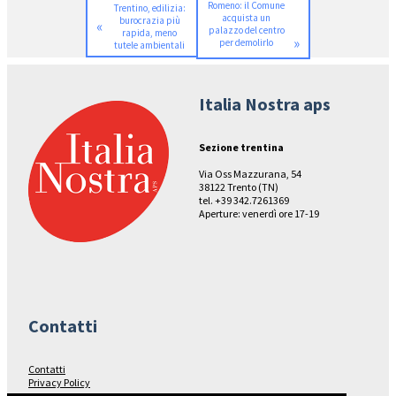
Romeno: il Comune
Trentino, edilizia:
acquista un
burocrazia più
«
palazzo del centro
rapida, meno
»
per demolirlo
tutele ambientali
Italia Nostra aps
Sezione trentina
Via Oss Mazzurana, 54
38122 Trento (TN)
tel. +39 342.7261369
Aperture: venerdì ore 17-19
Contatti
Contatti
Privacy Policy