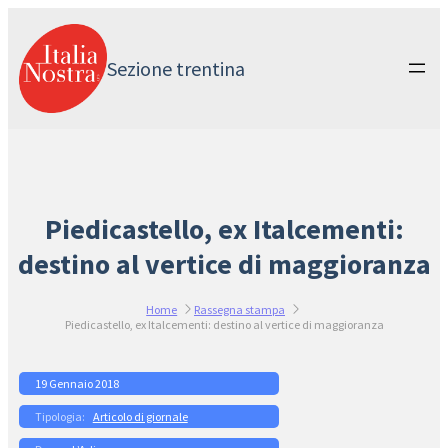
Vai
al
contenuto
Sezione trentina
Piedicastello, ex Italcementi:
destino al vertice di maggioranza
Home
Rassegna stampa
Piedicastello, ex Italcementi: destino al vertice di maggioranza
19 Gennaio 2018
Articolo di giornale