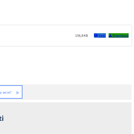
156,8 KB
Vedi
Download
»
op secret”
ti