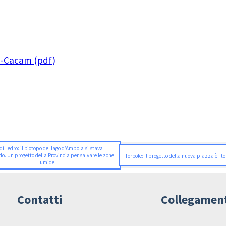
a-Cacam (pdf)
di Ledro: il biotopo del lago d’Ampola si stava
do. Un progetto della Provincia per salvare le zone
Torbole: il progetto della nuova piazza è “t
umide
Contatti
Collegamen