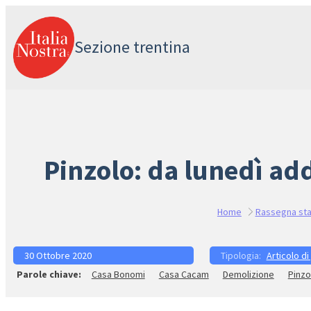
Vai
al
Sezione trentina
contenuto
Pinzolo: da lunedì add
Home
Rassegna st
30 Ottobre 2020
Articolo di
Casa Bonomi
Casa Cacam
Demolizione
Pinzo