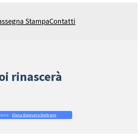
assegna Stampa
Contatti
oi rinascerà
Elena Baiguera Beltrami