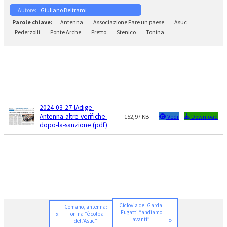
Giuliano Beltrami
Antenna
Associazione Fare un paese
Asuc
Pederzolli
Ponte Arche
Pretto
Stenico
Tonina
2024-03-27-lAdige-
Antenna-altre-verifiche-
152,97 KB
Vedi
Download
dopo-la-sanzione (pdf)
Ciclovia del Garda:
Comano, antenna:
«
Fugatti “andiamo
Tonina “è colpa
»
avanti”
dell’Asuc”