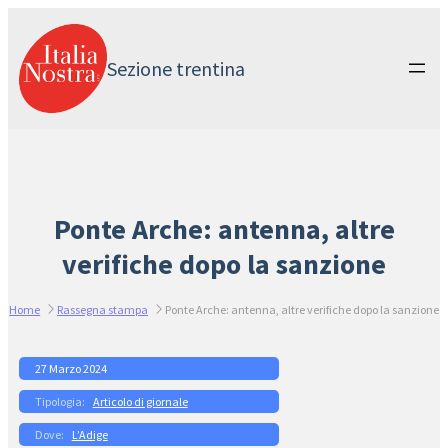
Vai
al
contenuto
Sezione trentina
Ponte Arche: antenna, altre
verifiche dopo la sanzione
Home
Rassegna stampa
Ponte Arche: antenna, altre verifiche dopo la sanzione
27 Marzo 2024
Articolo di giornale
L’Adige