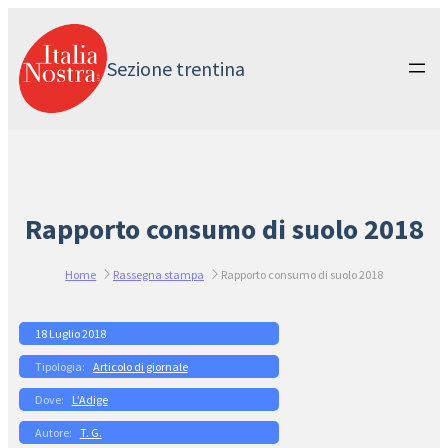
Vai
al
contenuto
Sezione trentina
Rapporto consumo di suolo 2018
Home
Rassegna stampa
Rapporto consumo di suolo 2018
18 Luglio 2018
Articolo di giornale
L’Adige
T. G.