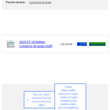
Consumo di suolo
2018-07-18-lAdige-
196,99 KB
Vedi
Download
Consumo-di-suolo (pdf)
Trento,
Piedicastello:
intervista a Geat.
Riva, ex Cattoi:
Lunedì 23 luglio
raccolta firme per
«
presentazione
il parco fino al 22
pubblica della
luglio
bozza/progetto di