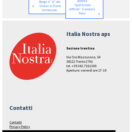
vendita
Borgo: il “sì” dei
«
“operazione
sindaci al Piano
difficile”. Il sindaco
territoriale.
»
frena
Italia Nostra aps
Sezione trentina
Via Oss Mazzurana, 54
38122 Trento (TN)
tel. +39 342.7261369
Aperture: venerdì ore 17-19
Contatti
Contatti
Privacy Policy