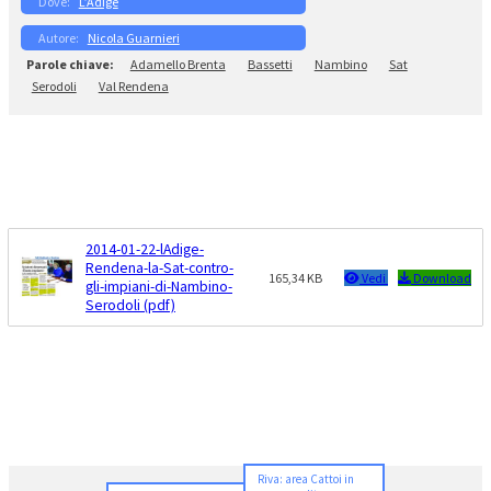
L’Adige
Nicola Guarnieri
Adamello Brenta
Bassetti
Nambino
Sat
Serodoli
Val Rendena
2014-01-22-lAdige-
Rendena-la-Sat-contro-
165,34 KB
Vedi
Download
gli-impiani-di-Nambino-
Serodoli (pdf)
Riva: area Cattoi in