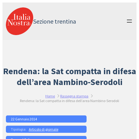
Vai
al
contenuto
Sezione trentina
Rendena: la Sat compatta in difesa
dell’area Nambino-Serodoli
Home
Rassegna stampa
Rendena: la Sat compatta in difesa dell’area Nambino-Serodoli
22 Gennaio 2014
Articolo di giornale