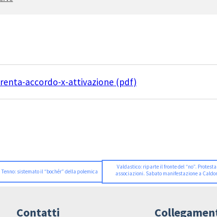
renta-accordo-x-attivazione (pdf)
Valdastico: riparte il fronte del “no”. Protesta
 Tenno: sistemato il “bochér” della polemica
associazioni. Sabato manifestazione a Cald
Contatti
Collegamen