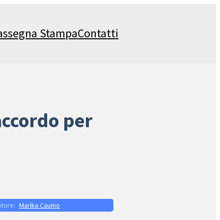
assegna Stampa
Contatti
’accordo per
Marika Caumo