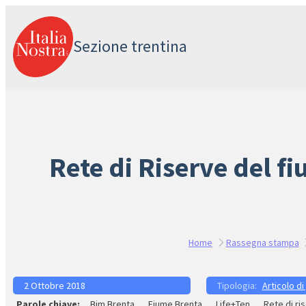
Vai
al
Sezione trentina
contenuto
Rete di Riserve del fi
Home
Rassegna stampa
2 Ottobre 2018
Articolo di
Bim Brenta
Fiume Brenta
Life+Ten
Rete di ri