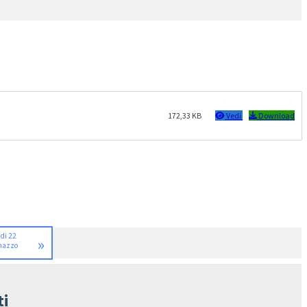
172,33 KB
Vedi
Download
 di 22
»
onazzo
ti