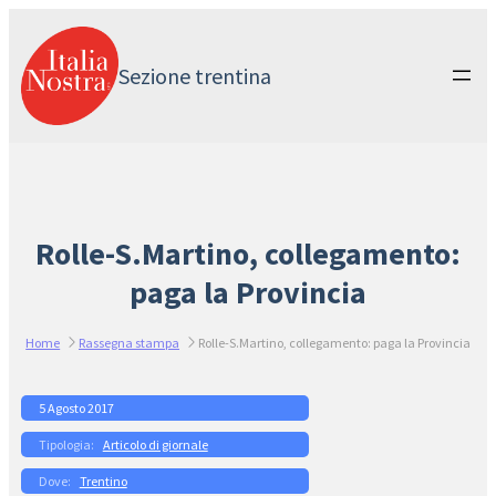
Vai
al
contenuto
Sezione trentina
Rolle-S.Martino, collegamento:
paga la Provincia
Home
Rassegna stampa
Rolle-S.Martino, collegamento: paga la Provincia
5 Agosto 2017
Articolo di giornale
Trentino