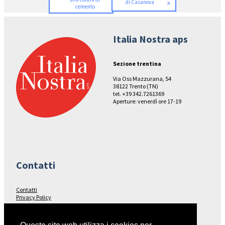
»
di Casanova
cemento
Italia Nostra aps
Sezione trentina
Via Oss Mazzurana, 54
38122 Trento (TN)
tel. +39 342.7261369
Aperture: venerdì ore 17-19
Contatti
Contatti
Privacy Policy
Seguici su…