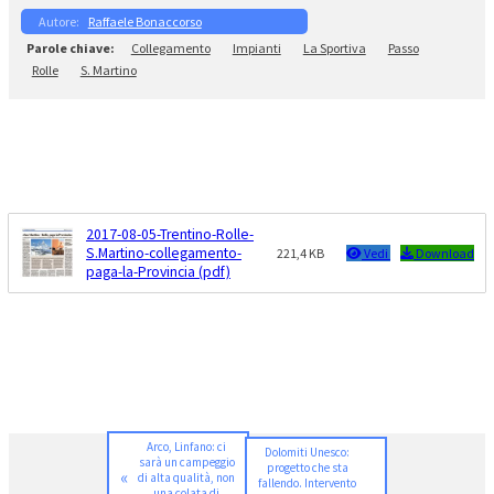
Raffaele Bonaccorso
Collegamento
Impianti
La Sportiva
Passo
Rolle
S. Martino
2017-08-05-Trentino-Rolle-
S.Martino-collegamento-
221,4 KB
Vedi
Download
paga-la-Provincia (pdf)
Arco, Linfano: ci
Dolomiti Unesco:
sarà un campeggio
progetto che sta
«
di alta qualità, non
fallendo. Intervento
una colata di