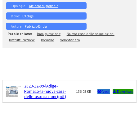
Articolo di giornale
L’Adige
Fabrizio Brida
Inaugurazione
Nuova casa delle associazioni
Ristrutturazione
Romallo
Volontariato
2023-12-09-lAdige-
Romallo-la-nuova-casa-
136,03 KB
Vedi
Download
delle-associazioni (pdf)