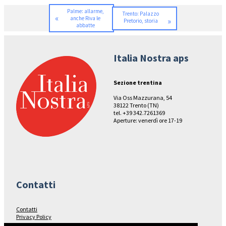
Palme: allarme,
Trento: Palazzo
«
anche Riva le
»
Pretorio, storia
abbatte
Italia Nostra aps
Sezione trentina
Via Oss Mazzurana, 54
38122 Trento (TN)
tel. +39 342.7261369
Aperture: venerdì ore 17-19
Contatti
Contatti
Privacy Policy