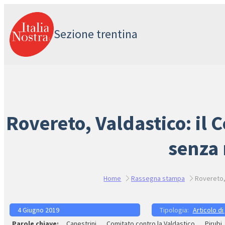
Vai
al
Sezione trentina
contenuto
Rovereto, Valdastico: il 
senza 
Home
Rassegna stampa
Rovereto, 
4 Giugno 2019
Articolo di
Canestrini
Comitato contro la Valdastico
Pirubi