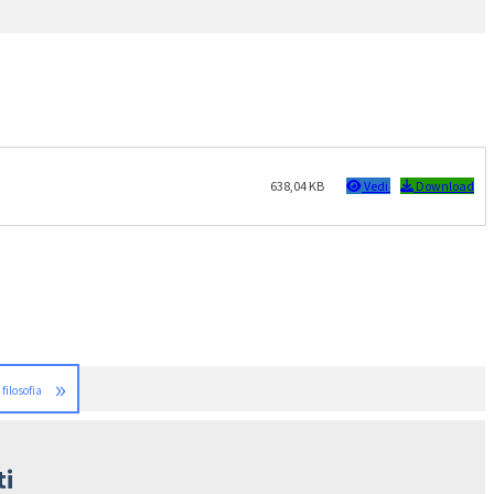
638,04 KB
Vedi
Download
»
 filosofia
ti