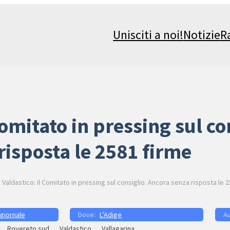
Unisciti a noi!
Notizie
R
Comitato in pressing sul co
risposta le 2581 firme
Valdastico: il Comitato in pressing sul consiglio. Ancora senza risposta le 
 giornale
L’Adige
Rovereto sud
Valdastico
Vallagarina