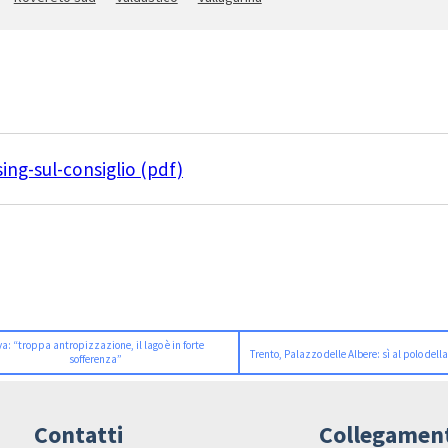
ng-sul-consiglio (pdf)
va: “troppa antropizzazione, il lago è in forte
Trento, Palazzo delle Albere: sì al polo della
sofferenza”
Contatti
Collegamen