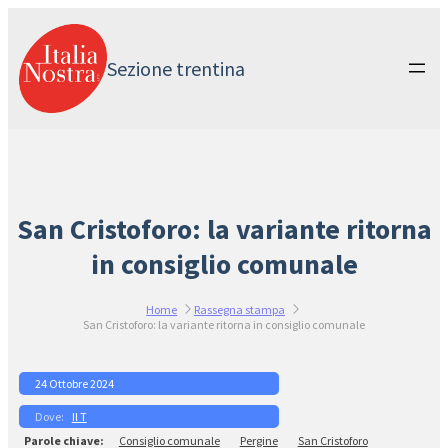
Vai
al
contenuto
Sezione trentina
San Cristoforo: la variante ritorna
in consiglio comunale
Home
Rassegna stampa
San Cristoforo: la variante ritorna in consiglio comunale
24 Ottobre 2024
Il T
Consiglio comunale
Pergine
San Cristoforo