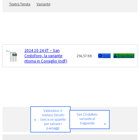
Teatro Tenda
Variante
2024 10 24 ilT – San
Cristoforo, la variante
256,57 KB
Vedi
Download
ritorna in Consiglio (pdf)
Valdastico: il
San Cristoforo:
sindaco Zenatti
«
variante al
lancia un appello
»
traguardo
per salvare i
paesaggi