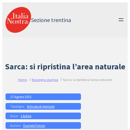
Vai
al
contenuto
Sezione trentina
Sarca: si ripristina l’area naturale
Home
Rassegna stampa
Sarca: si ripristina l’area naturale
17 Agosto 2021
Articolo di giornale
L’Adige
Daniele Ferrari