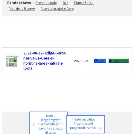
Area naturale
Dro
Fiume Sarca
Rete delle Riserve
Riserva locale Le Gere
2021-08-17-lAdige-Sarca-
riserva-Le-Gere-si-
196,58 KB
Vedi
Download
ripristina-larea-naturale
(pdf)
Mori: il
Trento, mobilità:
megaprogetto
«
Alstom, ecco il
“Global Village” in
»
progetto di tramvia
svendita a prezzo
di saldo