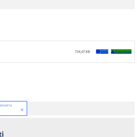
734,07 KB
Vedi
Download
alvare la
»
ti