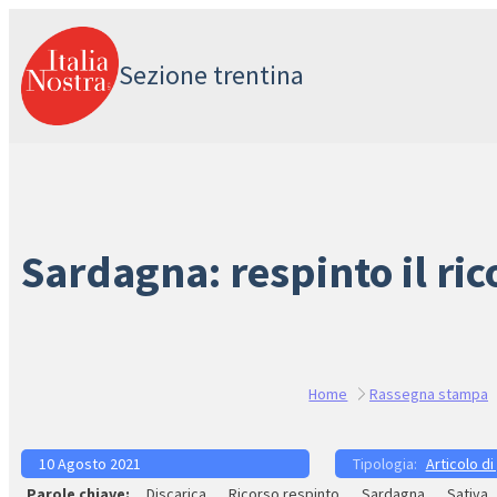
Vai
al
Sezione trentina
contenuto
Sardagna: respinto il ric
Home
Rassegna stampa
10 Agosto 2021
Articolo di
Discarica
Ricorso respinto
Sardagna
Sativa