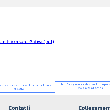
-il-ricorso-di-Sativa (pdf)
Dro: Consiglio comunale straordinario per s
 discarica resta chiusa. Il Tar boccia il ricorso
storica casa di Ceniga
di Sativa
Contatti
Collegamen