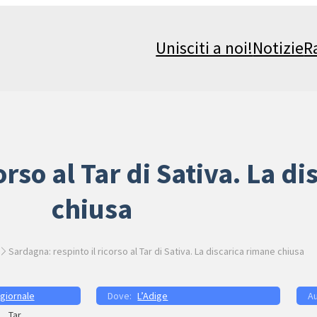
Unisciti a noi!
Notizie
R
orso al Tar di Sativa. La d
chiusa
Sardagna: respinto il ricorso al Tar di Sativa. La discarica rimane chiusa
 giornale
L’Adige
Tar