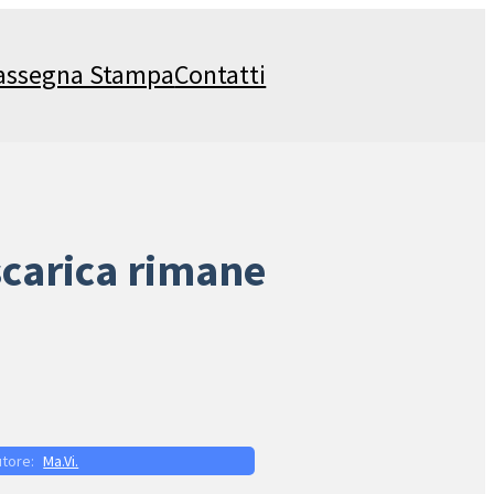
assegna Stampa
Contatti
iscarica rimane
Ma.Vi.