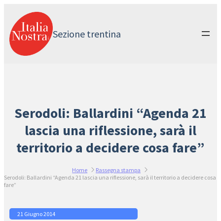
Vai
al
contenuto
Sezione trentina
Serodoli: Ballardini “Agenda 21
lascia una riflessione, sarà il
territorio a decidere cosa fare”
Home
Rassegna stampa
Serodoli: Ballardini “Agenda 21 lascia una riflessione, sarà il territorio a decidere cosa
fare”
21 Giugno 2014