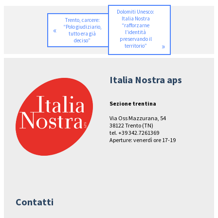
Dolomiti Unesco:
Italia Nostra
Trento, carcere:
“rafforzarne
“Polo giudiziario,
«
l’identità
tutto era già
preservando il
deciso”
»
territorio”
Italia Nostra aps
Sezione trentina
Via Oss Mazzurana, 54
38122 Trento (TN)
tel. +39 342.7261369
Aperture: venerdì ore 17-19
Contatti