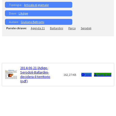
Articolo di giornale
L’Adige
Giuliano Beltrami
Agenda 21
Ballardini
Parco
Serodoli
2014-06-21-lAdige-
Serodoli-Ballardini-
162,27 KB
Vedi
Download
decidera-il-territorio
(pdf)