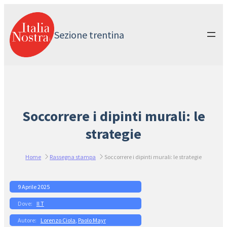
Vai
al
contenuto
Sezione trentina
Soccorrere i dipinti murali: le
strategie
Home
Rassegna stampa
Soccorrere i dipinti murali: le strategie
9 Aprile 2025
Il T
Lorenzo Ciola
, 
Paolo Mayr