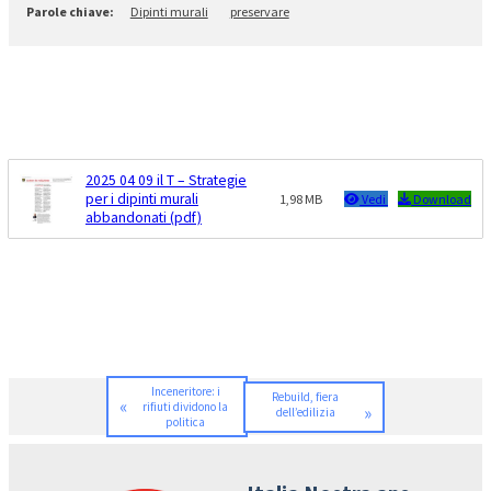
Dipinti murali
preservare
2025 04 09 il T – Strategie
per i dipinti murali
1,98 MB
Vedi
Download
abbandonati (pdf)
Inceneritore: i
Rebuild, fiera
«
rifiuti dividono la
»
dell’edilizia
politica