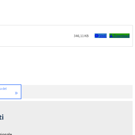
346,11 KB
Vedi
Download
a del
»
ti
azionale