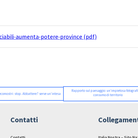
ciabili-aumenta-potere-province (pdf)
Rapporto sul paesaggio: un’impietosa fotografi
ecomostri: stop. Abbattere? serve un’intesa
consumo di territorio
Contatti
Collegamen
Contatti
Italia Nostra – Sito N