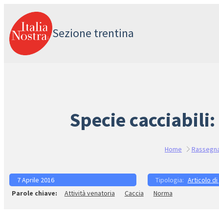
Vai
al
Sezione trentina
contenuto
Specie cacciabili
Home
Rassegn
7 Aprile 2016
Articolo di
Attività venatoria
Caccia
Norma