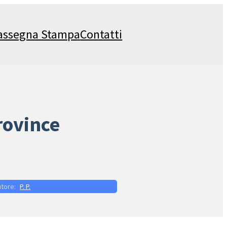
assegna Stampa
Contatti
rovince
P. P.