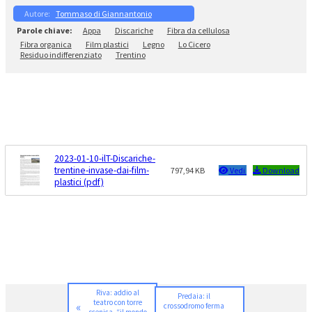
Tommaso di Giannantonio
Appa
Discariche
Fibra da cellulosa
Fibra organica
Film plastici
Legno
Lo Cicero
Residuo indifferenziato
Trentino
2023-01-10-ilT-Discariche-
trentine-invase-dai-film-
797,94 KB
Vedi
Download
plastici (pdf)
Riva: addio al
Predaia: il
teatro con torre
«
crossodromo ferma