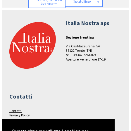
scenica, “il mondo
»
l’hotel diffuso
è cambiato”
Italia Nostra aps
Sezione trentina
Via Oss Mazzurana, 54
38122 Trento (TN)
tel. +39 342.7261369
Aperture: venerdì ore 17-19
Contatti
Contatti
Privacy Policy
Seguici su…