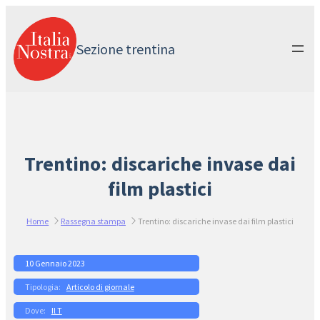
Vai
al
contenuto
Sezione trentina
Trentino: discariche invase dai
film plastici
Home
Rassegna stampa
Trentino: discariche invase dai film plastici
10 Gennaio 2023
Articolo di giornale
Il T