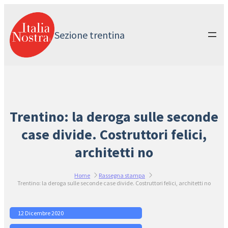
Vai
al
contenuto
Sezione trentina
Trentino: la deroga sulle seconde
case divide. Costruttori felici,
architetti no
Home
Rassegna stampa
Trentino: la deroga sulle seconde case divide. Costruttori felici, architetti no
12 Dicembre 2020