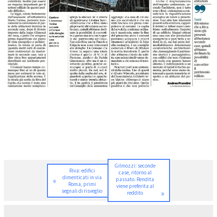
Gilmozzi: seconde
Riva: edifici
case, ritorno al
dimenticati in via
«
passato. Rendita
Roma, primi
viene preferita al
segnali di risveglio
»
reddito