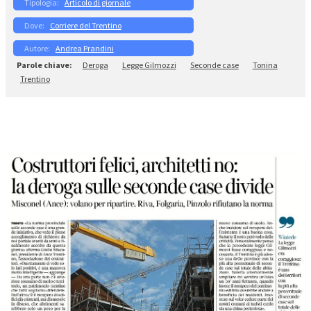
Articolo di giornale
Corriere del Trentino
Andrea Prandini
Deroga
Legge Gilmozzi
Seconde case
Tonina
Trentino