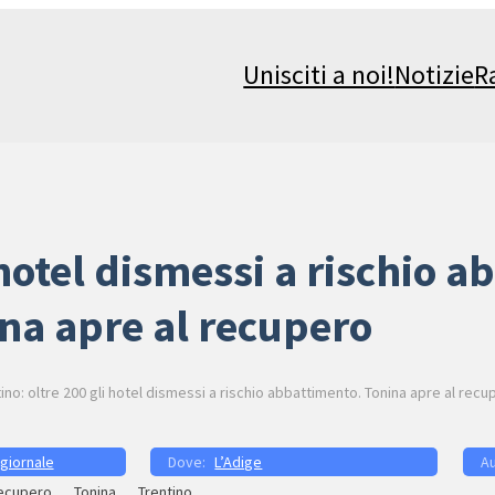
Unisciti a noi!
Notizie
R
 hotel dismessi a rischio 
na apre al recupero
ino: oltre 200 gli hotel dismessi a rischio abbattimento. Tonina apre al recu
 giornale
L’Adige
ecupero
Tonina
Trentino