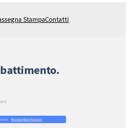
assegna Stampa
Contatti
abbattimento.
pero
Nicola Marchesoni