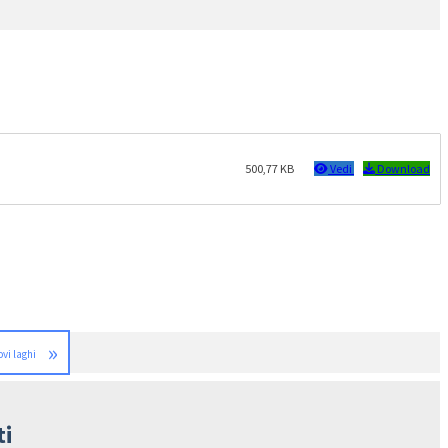
500,77 KB
Vedi
Download
»
ovi laghi
ti