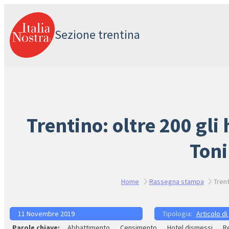
Vai
al
Sezione trentina
contenuto
Trentino: oltre 200 gli
Toni
Home
Rassegna stampa
Trent
11 Novembre 2019
Articolo di
Abbattimento
Censimento
Hotel dismessi
R