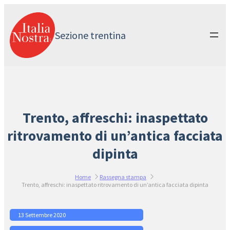
Vai
al
contenuto
Sezione trentina
Trento, affreschi: inaspettato
ritrovamento di un’antica facciata
dipinta
Home
Rassegna stampa
Trento, affreschi: inaspettato ritrovamento di un’antica facciata dipinta
13 Settembre 2020