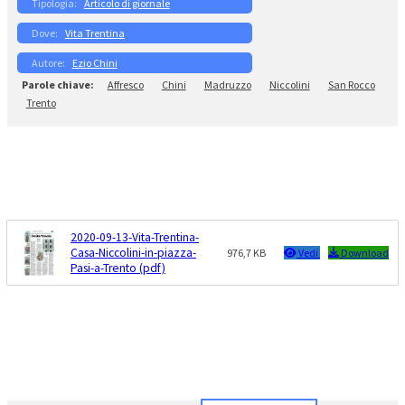
Articolo di giornale
Vita Trentina
Ezio Chini
Affresco
Chini
Madruzzo
Niccolini
San Rocco
Trento
2020-09-13-Vita-Trentina-
Casa-Niccolini-in-piazza-
976,7 KB
Vedi
Download
Pasi-a-Trento (pdf)