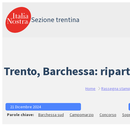
Vai
al
Sezione trentina
contenuto
Trento, Barchessa: ripart
Home
Rassegna stam
21 Dicembre 2024
Barchessa sud
Campomarzio
Concorso
Sop