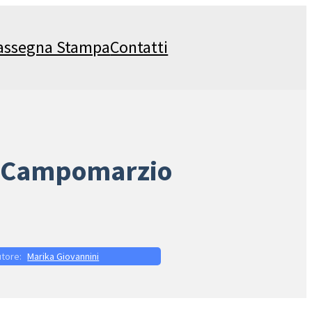
assegna Stampa
Contatti
o a Campomarzio
Marika Giovannini