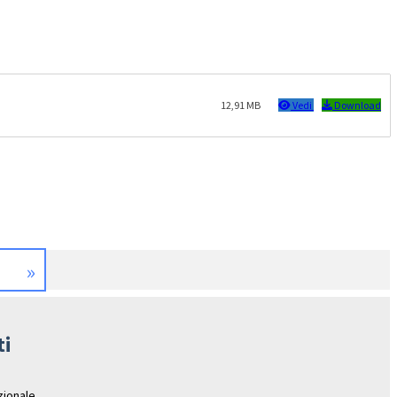
12,91 MB
Vedi
Download
»
ti
azionale