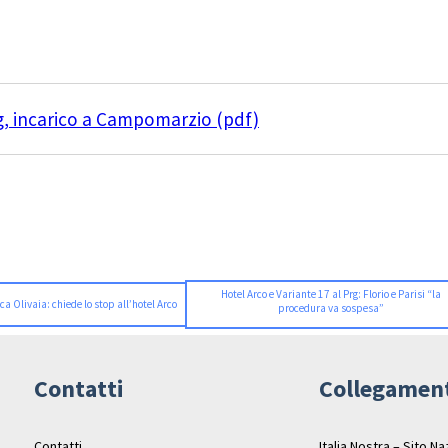
g, incarico a Campomarzio (pdf)
Hotel Arco e Variante 17 al Prg: Florio e Parisi “la
ca Olivaia: chiede lo stop all’hotel Arco
procedura va sospesa”
Contatti
Collegamen
Contatti
Italia Nostra – Sito N