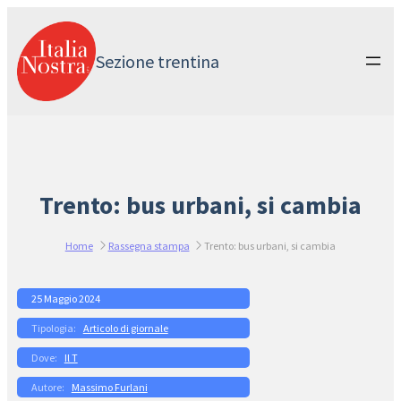
Vai
al
contenuto
Sezione trentina
Trento: bus urbani, si cambia
Home
Rassegna stampa
Trento: bus urbani, si cambia
25 Maggio 2024
Articolo di giornale
Il T
Massimo Furlani