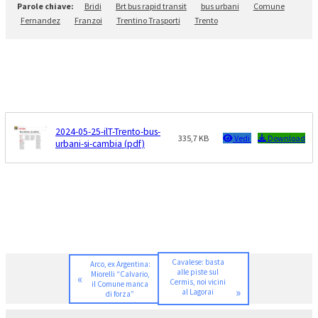
Bridi
Brt bus rapid transit
bus urbani
Comune
Fernandez
Franzoi
Trentino Trasporti
Trento
2024-05-25-ilT-Trento-bus-
335,7 KB
Vedi
Download
urbani-si-cambia (pdf)
Cavalese: basta
Arco, ex Argentina:
alle piste sul
Miorelli “Calvario,
«
Cermis, noi vicini
il Comune manca
»
al Lagorai
di forza”