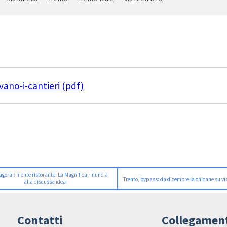
ano-i-cantieri (pdf)
gorai: niente ristorante. La Magnifica rinuncia
Trento, bypass: da dicembre la chicane su vi
alla discussa idea
Contatti
Collegamen