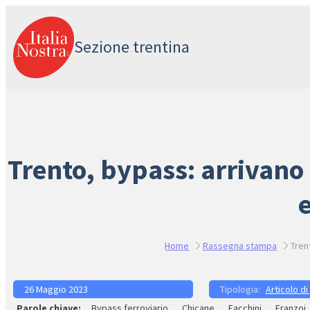
Vai
al
Sezione trentina
contenuto
Trento, bypass: arrivano 
Home
Rassegna stampa
Tren
26 Maggio 2023
Articolo di
Bypass ferroviario
Chicane
Facchini
Franzoi