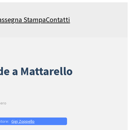
assegna Stampa
Contatti
de a Mattarello
nero
Gigi Zoppello