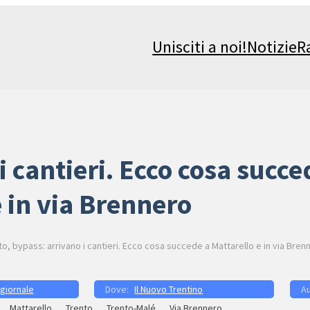
Unisciti a noi!
Notizie
R
i cantieri. Ecco cosa succe
e in via Brennero
to, bypass: arrivano i cantieri. Ecco cosa succede a Mattarello e in via Bren
 giornale
Il Nuovo Trentino
Mattarello
Trento
Trento-Malé
Via Brennero