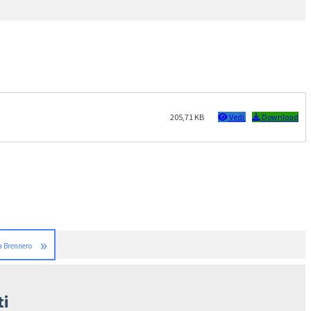
205,71 KB
Vedi
Download
»
a Brennero
ti