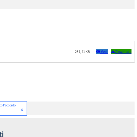
231,41 KB
Vedi
Download
to l’accordo
»
ti