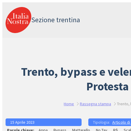
Vai
al
Sezione trentina
contenuto
Trento, bypass e vele
Protesta
Home
Rassegna stampa
Trento, 
15 Aprile 2023
Articolo di
Appa
Bypass
Mattarello
No Tav
Rfi
Scal