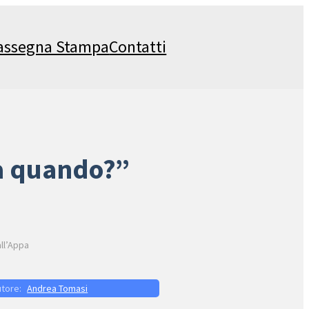
assegna Stampa
Contatti
ra quando?”
all’Appa
Andrea Tomasi