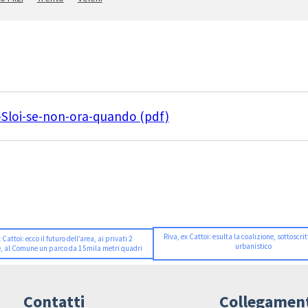
-Sloi-se-non-ora-quando (pdf)
Riva, ex Cattoi: esulta la coalizione, sottoscrit
 Cattoi: ecco il futuro dell’area, ai privati 2
urbanistico
, al Comune un parco da 15mila metri quadri
Contatti
Collegamen