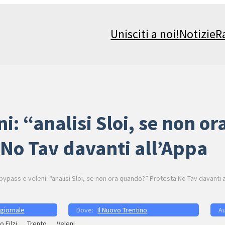
Unisciti a noi!
Notizie
R
ni: “analisi Sloi, se non o
 No Tav davanti all’Appa
bypass e veleni: “analisi Sloi, se non ora quando?” Protesta No Tav davanti 
 giornale
Il Nuovo Trentino
o Filzi
Trento
Veleni