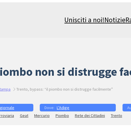
Unisciti a noi!
Notizie
R
piombo non si distrugge f
stampa
Trento, bypass: “il piombo non si distrugge facilmente”
 giornale
L’Adige
rroviaria
Geat
Mercurio
Piombo
Rete dei Cittadini
Trento