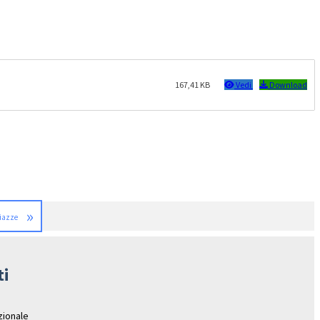
167,41 KB
Vedi
Download
»
piazze
ti
azionale