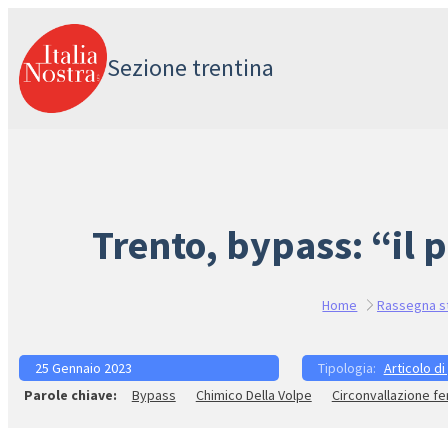
Vai
al
Sezione trentina
contenuto
Trento, bypass: “il 
Home
Rassegna 
25 Gennaio 2023
Articolo di
Bypass
Chimico Della Volpe
Circonvallazione fe