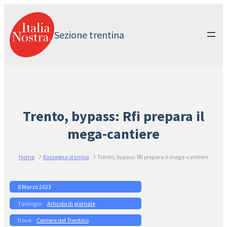
Vai
al
contenuto
Sezione trentina
Trento, bypass: Rfi prepara il
mega-cantiere
Home
Rassegna stampa
Trento, bypass: Rfi prepara il mega-cantiere
8 Marzo 2023
Articolo di giornale
Corriere del Trentino