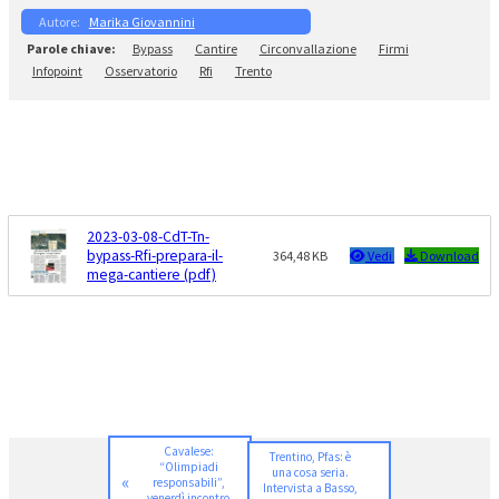
Marika Giovannini
Bypass
Cantire
Circonvallazione
Firmi
Infopoint
Osservatorio
Rfi
Trento
2023-03-08-CdT-Tn-
bypass-Rfi-prepara-il-
364,48 KB
Vedi
Download
mega-cantiere (pdf)
Cavalese:
Trentino, Pfas: è
“Olimpiadi
una cosa seria.
«
responsabili”,
Intervista a Basso,
venerdì incontro