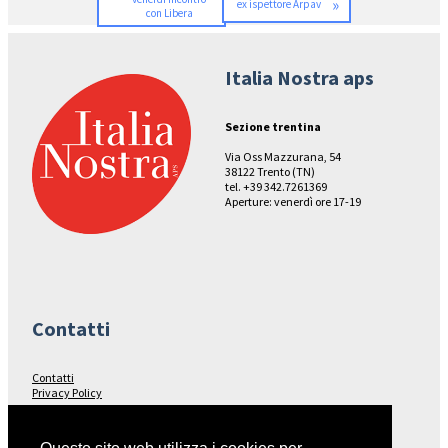
»
ex ispettore Arpav
con Libera
Italia Nostra aps
Sezione trentina
Via Oss Mazzurana, 54
38122 Trento (TN)
tel. +39 342.7261369
Aperture: venerdì ore 17-19
Contatti
Contatti
Privacy Policy
Seguici su…