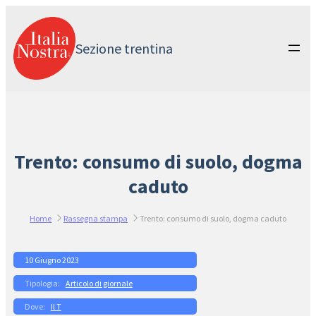
Vai
al
contenuto
Sezione trentina
Trento: consumo di suolo, dogma
caduto
Home
Rassegna stampa
Trento: consumo di suolo, dogma caduto
10 Giugno 2023
Articolo di giornale
Il T