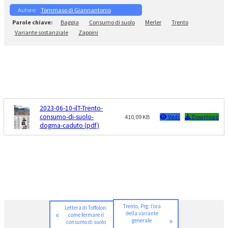
Tommaso di Giannantonio
Baggia
Consumo di suolo
Merler
Trento
Variante sostanziale
Zappini
2023-06-10-ilT-Trento-
consumo-di-suolo-
410,09 KB
Vedi
Download
dogma-caduto (pdf)
Trento, Prg: l’ora
Lettera di Toffolon:
«
della variante
come fermare il
»
generale
consumo di suolo