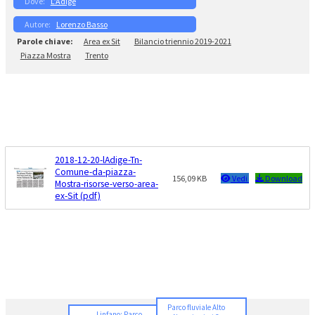
L’Adige
Lorenzo Basso
Area ex Sit
Bilancio triennio 2019-2021
Piazza Mostra
Trento
2018-12-20-lAdige-Tn-
Comune-da-piazza-
156,09 KB
Vedi
Download
Mostra-risorse-verso-area-
ex-Sit (pdf)
Parco fluviale Alto
Linfano: Parco