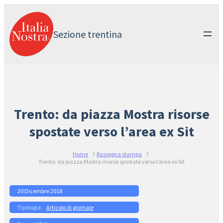
Vai
al
contenuto
Sezione trentina
Trento: da piazza Mostra risorse
spostate verso l’area ex Sit
Home
Rassegna stampa
Trento: da piazza Mostra risorse spostate verso l’area ex Sit
20 Dicembre 2018
Articolo di giornale