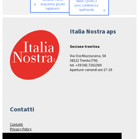
Noce: i primi 3
«
acquatico, giusto
anni, conferenza-
ragionarci
»
spettacolo
Italia Nostra aps
Sezione trentina
Via Oss Mazzurana, 54
38122 Trento (TN)
tel. +39 342.7261369
Aperture: venerdì ore 17-19
Contatti
Contatti
Privacy Policy