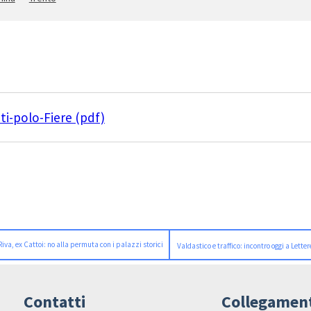
i-polo-Fiere (pdf)
Riva, ex Cattoi: no alla permuta con i palazzi storici
Valdastico e traffico: incontro oggi a Letter
Contatti
Collegamen