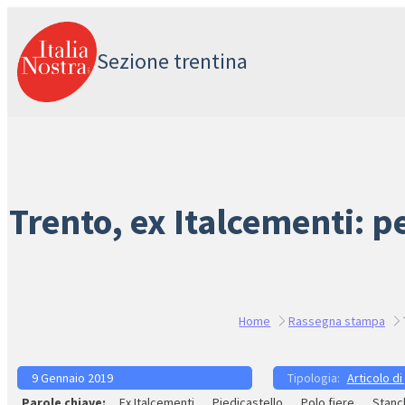
Vai
al
Sezione trentina
contenuto
Trento, ex Italcementi: p
Home
Rassegna stampa
9 Gennaio 2019
Articolo di
Ex Italcementi
Piedicastello
Polo fiere
Stanc