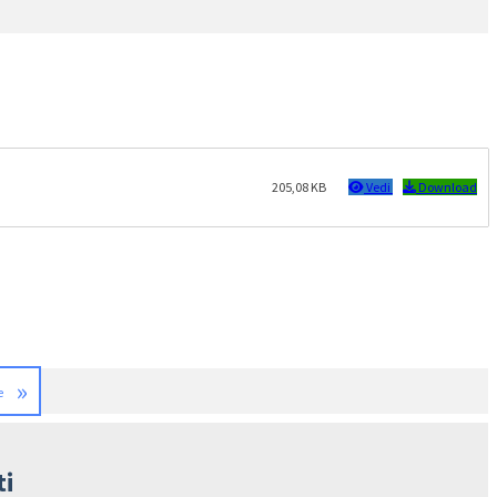
205,08 KB
Vedi
Download
»
e
ti