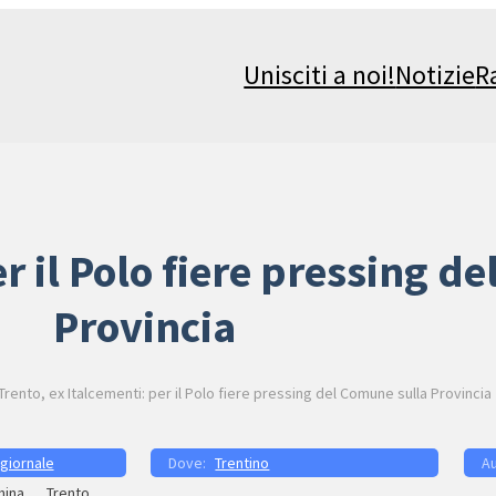
Unisciti a noi!
Notizie
R
er il Polo fiere pressing d
Provincia
Trento, ex Italcementi: per il Polo fiere pressing del Comune sulla Provincia
 giornale
Trentino
hina
Trento