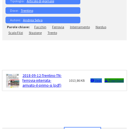
Articolo di giornale
Trentino
Andrea Selva
Facchin
Ferrovia
Interramento
Nordus
Scalo Filzi
Stazione
Trento
2018-09-12-Trentino-TN-
ferrovia-interrata-
1013,86 KB
Vedi
Download
arrivato-il-primo-si (pdf)