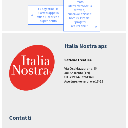
Trento:
interramento della
Ex Argentina: la
ferrovia,
Corte d’appello
«
circonvallazione e
affida l’incarico al
Nordus. I tecnici
super-perito
“progetti
»
realizzabili”
Italia Nostra aps
Sezione trentina
Via Oss Mazzurana, 54
38122 Trento (TN)
tel. +39 342.7261369
Aperture: venerdì ore 17-19
Contatti