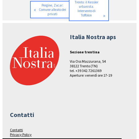
Trento: il Kessler
Pergine, Zucar:
urbanista.
«
Comune alleato dei
Intervento di
privati
»
Toffolon
Italia Nostra aps
Sezione trentina
Via Oss Mazzurana, 54
38122 Trento (TN)
tel. +39 342.7261369
Aperture: venerdì ore 17-19
Contatti
Contatti
Privacy Policy