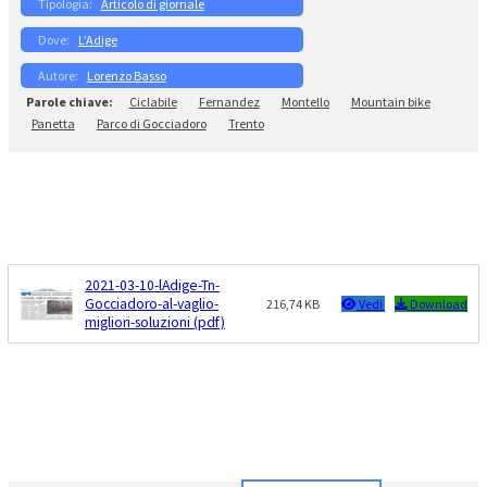
Articolo di giornale
L’Adige
Lorenzo Basso
Ciclabile
Fernandez
Montello
Mountain bike
Panetta
Parco di Gocciadoro
Trento
2021-03-10-lAdige-Tn-
Gocciadoro-al-vaglio-
216,74 KB
Vedi
Download
migliori-soluzioni (pdf)