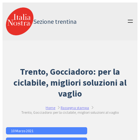
Vai
al
contenuto
Sezione trentina
Trento, Gocciadoro: per la
ciclabile, migliori soluzioni al
vaglio
Home
Rassegna stampa
Trento, Gocciadoro: per la ciclabile, migliori soluzioni al vaglio
10 Marzo 2021