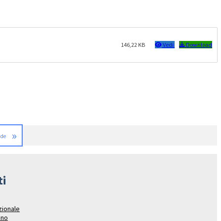
146,22 KB
Vedi
Download
»
nde
ti
azionale
ano