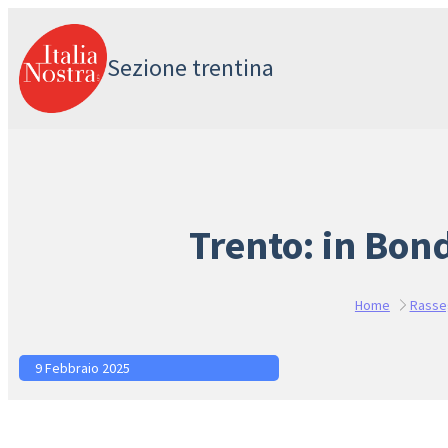
Vai
al
Sezione trentina
contenuto
Trento: in Bon
Home
Rasse
9 Febbraio 2025