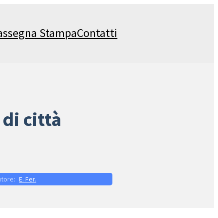
assegna Stampa
Contatti
di città
E. Fer.