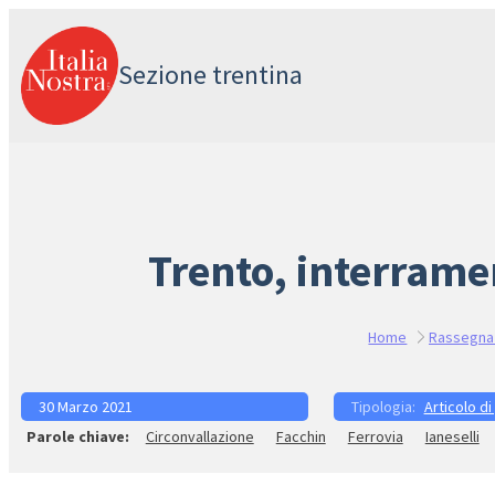
Vai
al
Sezione trentina
contenuto
Trento, interramen
Home
Rassegna
30 Marzo 2021
Articolo di
Circonvallazione
Facchin
Ferrovia
Ianeselli