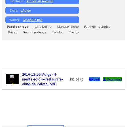
Articolo di giornale
L’Adige
Giada Da Roit
Italia Nostra
Manutenzione
Patrimonio storico
Privati
Soprintendenza
Toffolon
Trento
2016-12-16-lAdige-IN-
niente-soldi-x-restaurare-
151,04 KB
Vedi
Download
aiuto-dai-privati (pdf)