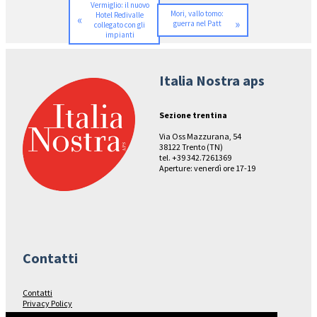
Vermiglio: il nuovo
Mori, vallo tomo:
Hotel Redivalle
«
»
guerra nel Patt
collegato con gli
impianti
Italia Nostra aps
Sezione trentina
Via Oss Mazzurana, 54
38122 Trento (TN)
tel. +39 342.7261369
Aperture: venerdì ore 17-19
Contatti
Contatti
Privacy Policy