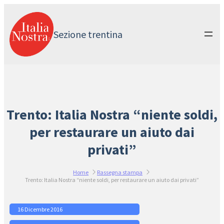
Vai
al
contenuto
Sezione trentina
Trento: Italia Nostra “niente soldi,
per restaurare un aiuto dai
privati”
Home
Rassegna stampa
Trento: Italia Nostra “niente soldi, per restaurare un aiuto dai privati”
16 Dicembre 2016