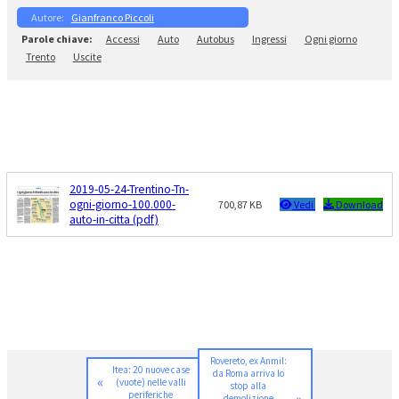
Gianfranco Piccoli
Accessi
Auto
Autobus
Ingressi
Ogni giorno
Trento
Uscite
2019-05-24-Trentino-Tn-
ogni-giorno-100.000-
700,87 KB
Vedi
Download
auto-in-citta (pdf)
Rovereto, ex Anmil:
Itea: 20 nuove case
da Roma arriva lo
«
(vuote) nelle valli
stop alla
periferiche
demolizione