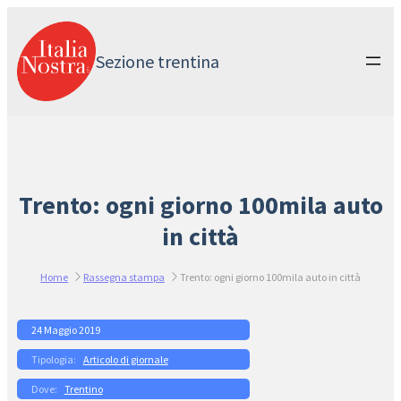
Vai
al
contenuto
Sezione trentina
Trento: ogni giorno 100mila auto
in città
Home
Rassegna stampa
Trento: ogni giorno 100mila auto in città
24 Maggio 2019
Articolo di giornale
Trentino