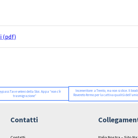
i (pdf)
Inceneritore: a Trento, ma non si dice. Il biod
bypass Tav e veleni della Sloi. Appa “non c’è
Rovereto fermo per la cattiva qualità dell’umi
trasmigrazione”
Contatti
Collegamen
Contatti
Italia Nostra – Sito N