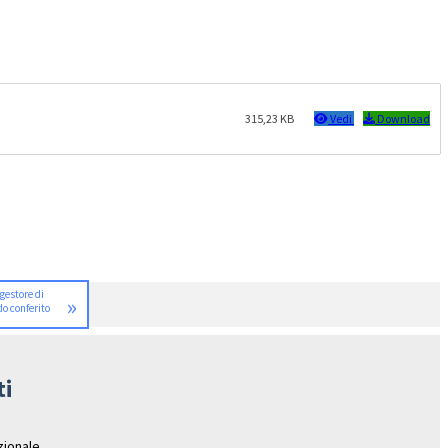
315,23 KB
Vedi
Download
igestore di
»
do conferito
ti
azionale