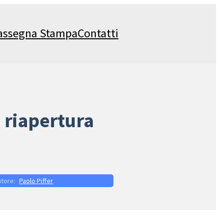
assegna Stampa
Contatti
a riapertura
Paolo Piffer