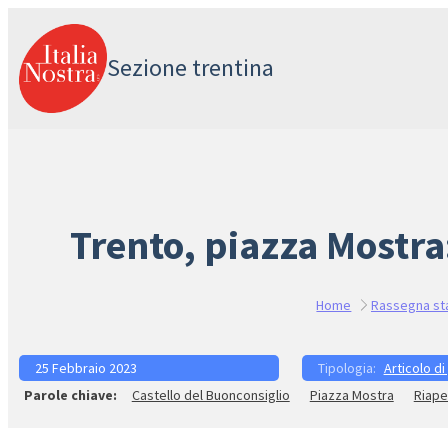
Vai
al
Sezione trentina
contenuto
Trento, piazza Mostra:
Home
Rassegna s
25 Febbraio 2023
Articolo di
Castello del Buonconsiglio
Piazza Mostra
Riape