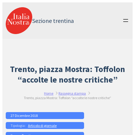
Vai
al
contenuto
Sezione trentina
Trento, piazza Mostra: Toffolon
“accolte le nostre critiche”
Home
Rassegna stampa
Trento, piazza Mostra: Toffolon “accolte le nostre critiche”
27 Dicembre 2018
Articolo di giornale