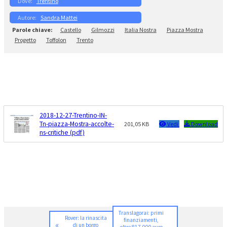
Trentino
Sandra Mattei
Castello
Gilmozzi
Italia Nostra
Piazza Mostra
Progetto
Toffolon
Trento
2018-12-27-Trentino-IN-
Tn-piazza-Mostra-accolte-
201,05 KB
Vedi
Download
ns-critiche (pdf)
Translagorai: primi
Rover: la rinascita
finanziamenti,
«
di un borgo