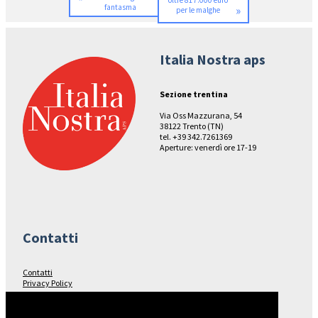
oltre 817.000 euro
fantasma
»
per le malghe
Italia Nostra aps
Sezione trentina
Via Oss Mazzurana, 54
38122 Trento (TN)
tel. +39 342.7261369
Aperture: venerdì ore 17-19
Contatti
Contatti
Privacy Policy
Seguici su…