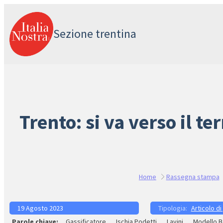
Vai
al
Sezione trentina
contenuto
Trento: si va verso il t
Home
Rassegna stampa
19 Agosto 2023
Articolo di
Gassificatore
Ischia Podetti
Lavini
Modello B