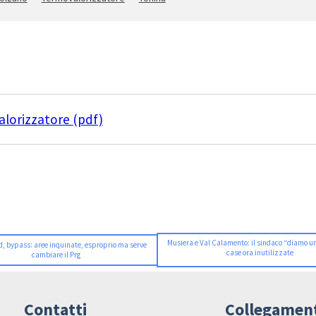
alorizzatore (pdf)
Musiera e Val Calamento: il sindaco “diamo un
d, bypass: aree inquinate, esproprio ma serve
case ora inutilizzate
cambiare il Prg
Contatti
Collegamen