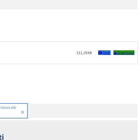
311,19 KB
Vedi
Download
 futuro alle
»
ti