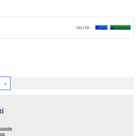
283,2 KB
Vedi
Download
»
a
ti
azionale
ano