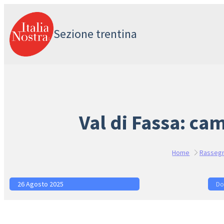
Vai
al
Sezione trentina
contenuto
Val di Fassa: ca
Home
Rasseg
26 Agosto 2025