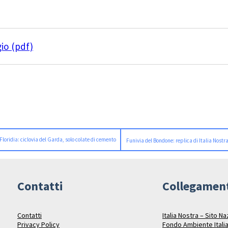
gio (pdf)
Floridia: ciclovia del Garda, solo colate di cemento
Funivia del Bondone: replica di Italia Nostr
Contatti
Collegamen
Contatti
Italia Nostra – Sito N
Privacy Policy
Fondo Ambiente Itali