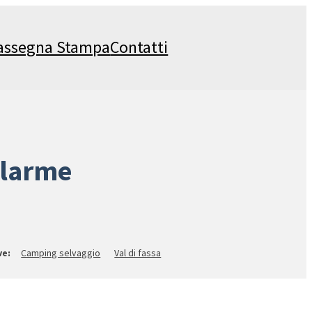
assegna Stampa
Contatti
llarme
Camping selvaggio
Val di fassa