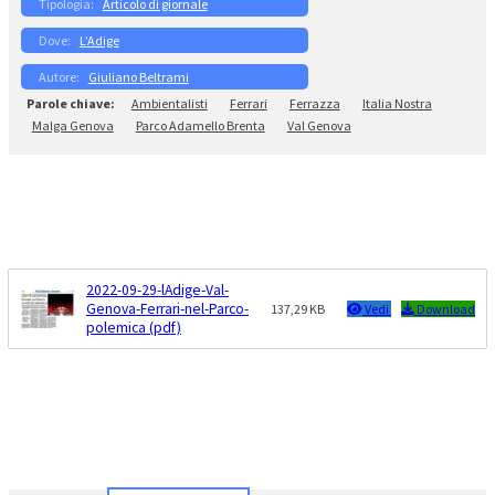
Articolo di giornale
L’Adige
Giuliano Beltrami
Ambientalisti
Ferrari
Ferrazza
Italia Nostra
Malga Genova
Parco Adamello Brenta
Val Genova
2022-09-29-lAdige-Val-
Genova-Ferrari-nel-Parco-
137,29 KB
Vedi
Download
polemica (pdf)