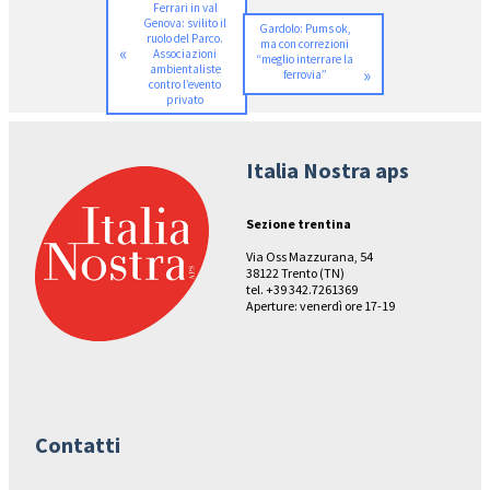
Ferrari in val
Genova: svilito il
Gardolo: Pums ok,
ruolo del Parco.
ma con correzioni
«
Associazioni
“meglio interrare la
ambientaliste
»
ferrovia”
contro l’evento
privato
Italia Nostra aps
Sezione trentina
Via Oss Mazzurana, 54
38122 Trento (TN)
tel. +39 342.7261369
Aperture: venerdì ore 17-19
Contatti