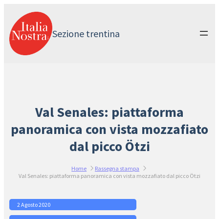
Vai
al
contenuto
Sezione trentina
Val Senales: piattaforma
panoramica con vista mozzafiato
dal picco Ötzi
Home
Rassegna stampa
Val Senales: piattaforma panoramica con vista mozzafiato dal picco Ötzi
2 Agosto 2020