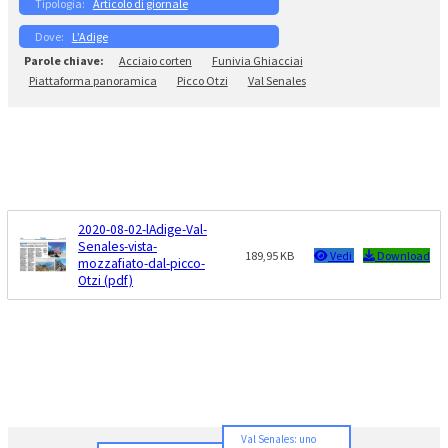
Articolo di giornale
L’Adige
Acciaio corten
Funivia Ghiacciai
Piattaforma panoramica
Picco Otzi
Val Senales
2020-08-02-lAdige-Val-
Senales-vista-
189,95 KB
Vedi
Download
mozzafiato-dal-picco-
Otzi (pdf)
Val Senales: uno