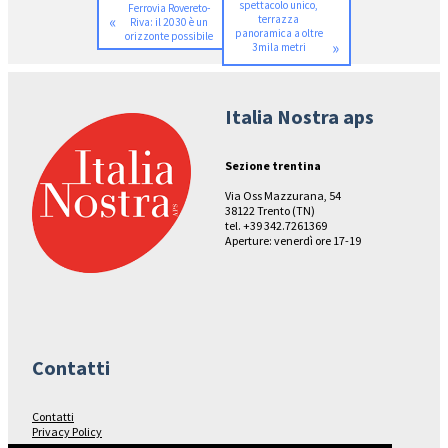
spettacolo unico,
Ferrovia Rovereto-
«
terrazza
Riva: il 2030 è un
panoramica a oltre
orizzonte possibile
»
3mila metri
Italia Nostra aps
Sezione trentina
Via Oss Mazzurana, 54
38122 Trento (TN)
tel. +39 342.7261369
Aperture: venerdì ore 17-19
Contatti
Contatti
Privacy Policy