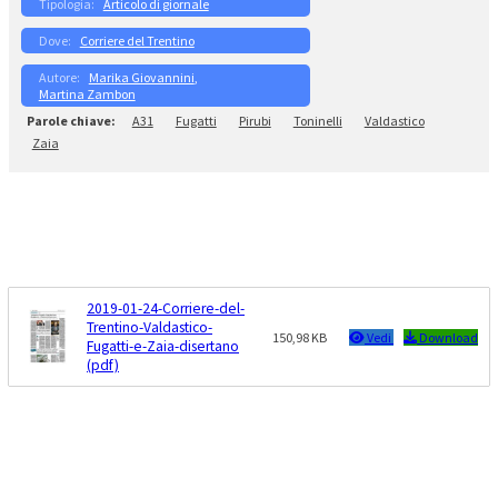
Articolo di giornale
Corriere del Trentino
Marika Giovannini
, 
Martina Zambon
A31
Fugatti
Pirubi
Toninelli
Valdastico
Zaia
2019-01-24-Corriere-del-
Trentino-Valdastico-
150,98 KB
Vedi
Download
Fugatti-e-Zaia-disertano
(pdf)