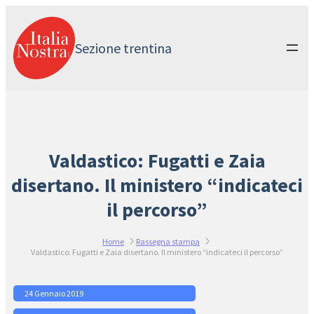
Vai
al
contenuto
Sezione trentina
Valdastico: Fugatti e Zaia
disertano. Il ministero “indicateci
il percorso”
Home
Rassegna stampa
Valdastico: Fugatti e Zaia disertano. Il ministero “indicateci il percorso”
24 Gennaio 2019