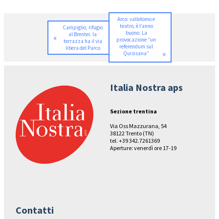
Arco: vallotomo e
teatro, è l’anno
Campiglio, rifugio
buono. La
al Brentei: la
«
provocazione “un
terrazza ha il via
referendum sul
libera del Parco
»
Quisisana”
Italia Nostra aps
Sezione trentina
Via Oss Mazzurana, 54
38122 Trento (TN)
tel. +39 342.7261369
Aperture: venerdì ore 17-19
Contatti