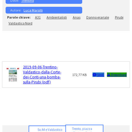
Trentino
Luca Marsilli
A31
Ambientalisti
Anas
Danno erariale
Pirubi
Valdastico Nord
2019-09-06-Trentino-
Valdastico-dalla-Corte-
172,77 KB
Vedi
Download
dei-Conti-una-bomba-
sulla-Pirubi (pdf)
Trento, piazza
Su A4 e Valdastico