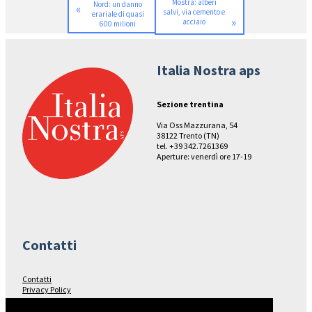
Mostra: alberi
Nord: un danno
«
salvi, via cemento e
erariale di quasi
»
acciaio
600 milioni
Italia Nostra aps
Sezione trentina
Via Oss Mazzurana, 54
38122 Trento (TN)
tel. +39 342.7261369
Aperture: venerdì ore 17-19
Contatti
Contatti
Privacy Policy