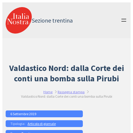
Vai
al
contenuto
Sezione trentina
Valdastico Nord: dalla Corte dei
conti una bomba sulla Pirubi
Home
Rassegna stampa
Valdastico Nord: dalla Corte dei conti una bomba sulla Pirubi
6 Settembre 2019
Articolo di giornale