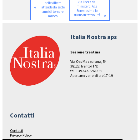
via libera dal
delle Albere
«
ministero. Alla
attende da sette
Serenissima lo
anni di tornare
»
studio di fattibilità
museo
Italia Nostra aps
Sezione trentina
Via Oss Mazzurana, 54
38122 Trento (TN)
tel. +39 342.7261369
Aperture: venerdì ore 17-19
Contatti
Contatti
Privacy Policy