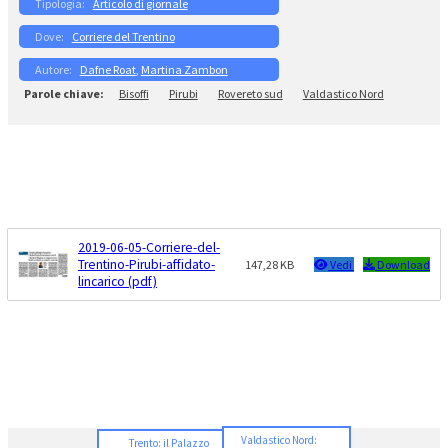
Articolo di giornale
Corriere del Trentino
Dafne Roat
, 
Martina Zambon
Bisoffi
Pirubi
Rovereto sud
Valdastico Nord
2019-06-05-Corriere-del-
Trentino-Pirubi-affidato-
147,28 KB
Vedi
Download
lincarico (pdf)
Valdastico Nord:
Trento: il Palazzo