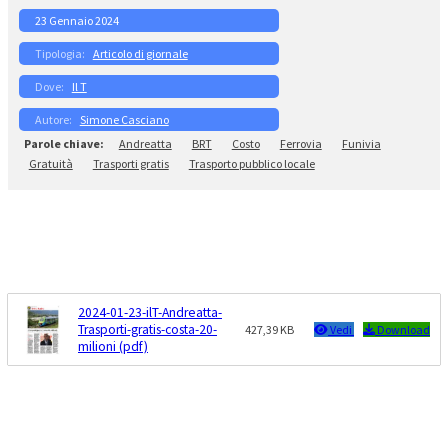
23 Gennaio 2024
Articolo di giornale
Il T
Simone Casciano
Andreatta
BRT
Costo
Ferrovia
Funivia
Gratuità
Trasporti gratis
Trasporto pubblico locale
2024-01-23-ilT-Andreatta-
Trasporti-gratis-costa-20-
427,39 KB
Vedi
Download
milioni (pdf)