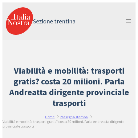
Vai
al
contenuto
Sezione trentina
Viabilità e mobilità: trasporti
gratis? costa 20 milioni. Parla
Andreatta dirigente provinciale
trasporti
Home
Rassegna stampa
Viabilità e mobilità: trasporti gratis? costa 20 milioni. Parla Andreatta dirigente
provinciale trasporti