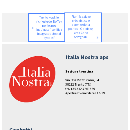
Pianificazione
Trento Nord: le
urbanistica e
richieste dei No Tav
carenze della
per le aree
«
politica. Opinione,
inquinate “bonifica
arch Carlo
integrale e stop al
»
Sevegnani
bypass”
Italia Nostra aps
Sezione trentina
Via Oss Mazzurana, 54
38122 Trento (TN)
tel. +39 342.7261369
Aperture: venerdì ore 17-19
Contatti