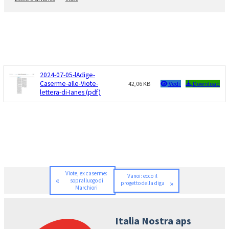
2024-07-05-lAdige-
Caserme-alle-Viote-
42,06 KB
Vedi
Download
lettera-di-Ianes (pdf)
Viote, ex caserme:
Vanoi: ecco il
«
sopralluogo di
»
progetto della diga
Marchiori
Italia Nostra aps