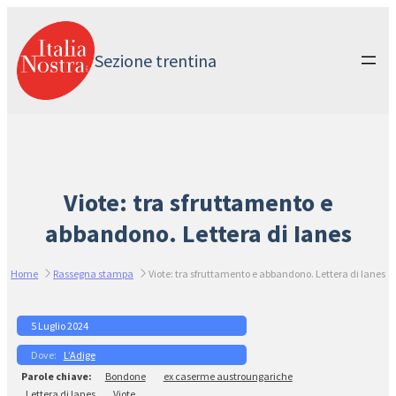
Vai
al
contenuto
Sezione trentina
Viote: tra sfruttamento e
abbandono. Lettera di Ianes
Home
Rassegna stampa
Viote: tra sfruttamento e abbandono. Lettera di Ianes
5 Luglio 2024
L’Adige
Bondone
ex caserme austroungariche
Lettera di Ianes
Viote