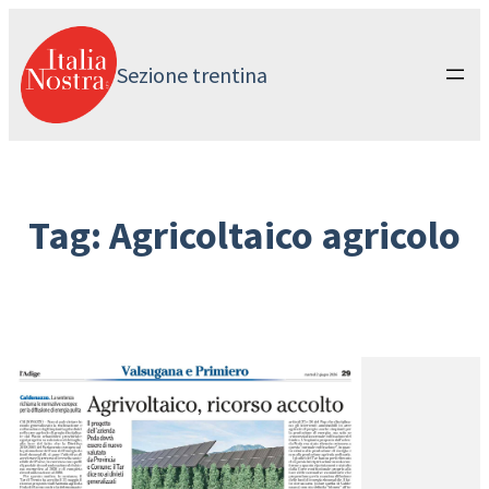
Vai
al
contenuto
Sezione trentina
Tag:
Agricoltaico agricolo