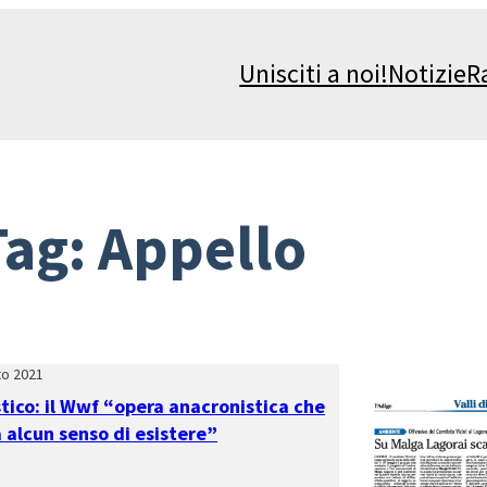
Unisciti a noi!
Notizie
R
Tag:
Appello
to 2021
tico: il Wwf “opera anacronistica che
 alcun senso di esistere”