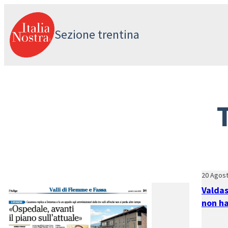
Vai
al
Sezione trentina
contenuto
20 Agos
Valdas
non ha