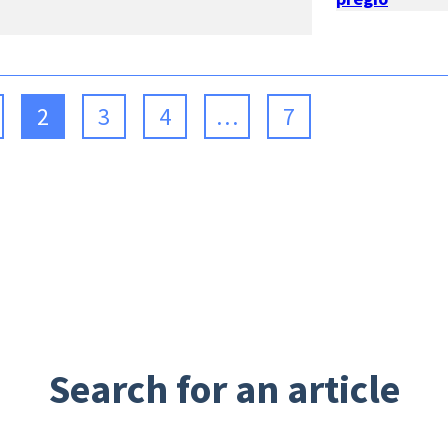
2
3
4
…
7
Search for an article